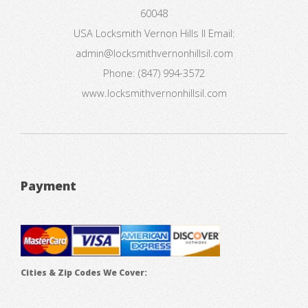
60048
USA
Locksmith Vernon Hills Il
Email:
admin@locksmithvernonhillsil.com
Phone:
(847) 994-3572
www.locksmithvernonhillsil.com
Payment
Cities & Zip Codes We Cover: