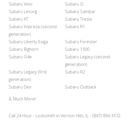
Subaru Vivio
Subaru G
Subaru Levorg
Subaru Sambar
Subaru XT
Subaru Trezia
Subaru Impreza (second
Subaru R1
generation)
Subaru Liberty Exiga
Subaru Forester
Subaru Bighorn
Subaru 1500
Subaru G4e
Subaru Legacy (second
generation)
Subaru Legacy (first
Subaru R2
generation)
Subaru Dex
Subaru Outback
& Much More!
Call 24 Hour - Locksmith in Vernon Hills, IL - (847) 994-3572